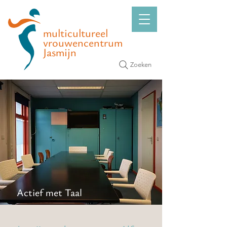
multicultureel
vrouwencentrum
Jasmijn
Zoeken
Actief met Taal