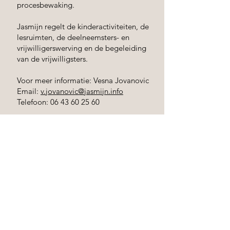
procesbewaking.
Jasmijn regelt de kinderactiviteiten, de
lesruimten, de deelneemsters- en
vrijwilligerswerving en de begeleiding
van de vrijwilligsters.
Voor meer informatie: Vesna Jovanovic
Email:
v.jovanovic@jasmijn.info
Telefoon:
06 43 60 25 60
Vrouwencentrum Jasmijn
Floresstraat 2/1
Groningen
050 - 573 3319
info@jasmijn.info
Bestuur Jasmijn