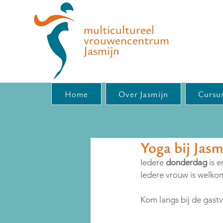
multicultureel
vrouwencentrum
Jasmijn
Home
Over Jasmijn
Cursus
Yoga bij Jasm
Iedere 
donderdag
 is 
Iedere vrouw is welkom
Kom langs bij de gast