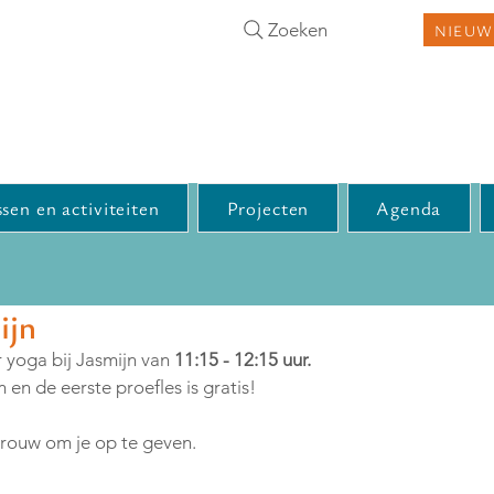
Zoeken
NIEUW
sen en activiteiten
Projecten
Agenda
ijn
er yoga bij Jasmijn van 
11:15 - 12:15 uur.
 en de eerste proefles is gratis!
vrouw om je op te geven.