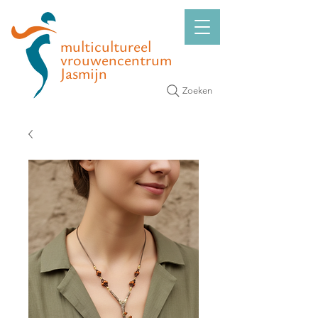
multicultureel
vrouwencentrum
Jasmijn
Zoeken