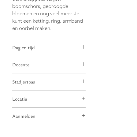
boomschors,
gedroogde
bloemen en nog veel meer.
Je
kunt een ketting, ring, armband
en
oorbel maken.
Dag en tijd
2026: Vrijdagochtend, 09:30 - 11:30
Docente
uur,
Sept
4
11
18
25
Mojan Gharati
Stadjerspas
€ 10,- korting met kortingsbon
Locatie
gemeente Groningen.
Multicultureel Vrouwencentrum
Aanmelden
Jasmijn
Telefoon 050 573 33 19
Aanmelden via de website is (nog)
niet mogelijk. Kom bij ons langs om je