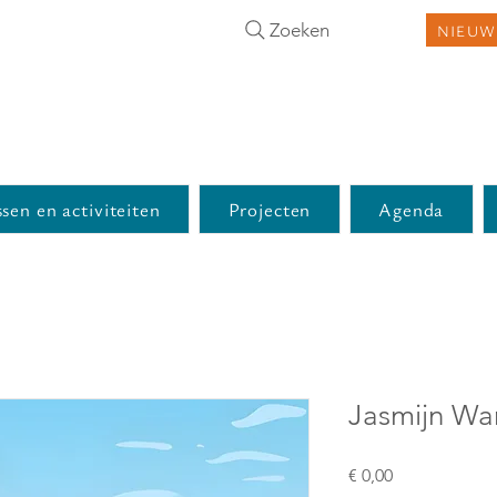
Zoeken
NIEUW
sen en activiteiten
Projecten
Agenda
Jasmijn Wa
Prijs
€ 0,00