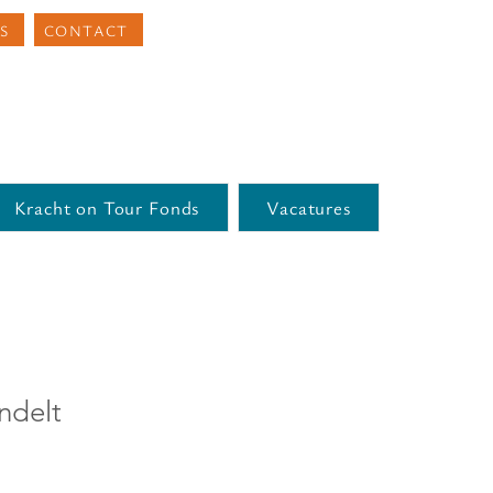
S
CONTACT
Kracht on Tour Fonds
Vacatures
ndelt