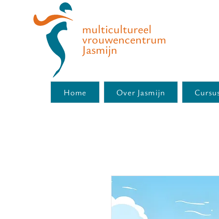
multicultureel
vrouwencentrum
Jasmijn
Home
Over Jasmijn
Cursus